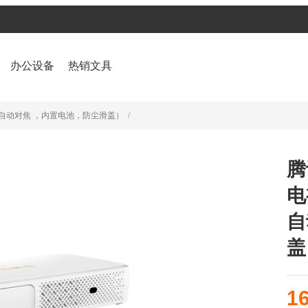
办公设备
热销文具
光自动对焦 ，内置电池，防尘滑盖）
/
腾
电
自
盖
1