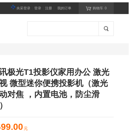

央采登录
|
登录
|
注册
|
我的订单
购物车
0
讯极光T1投影仪家用办公 激光
视 微型迷你便携投影机（激光
动对焦 ，内置电池，防尘滑
）
699.00
元