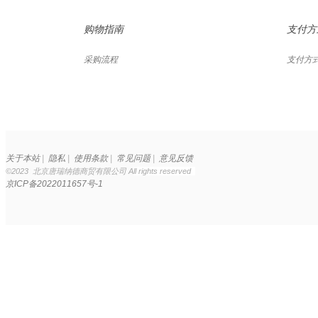
购物指南
支付方
采购流程
支付方
关于本站
|
隐私
|
使用条款
|
常见问题
|
意见反馈
©2023 北京唐瑞纳德商贸有限公司 A
ll rights reserved
京ICP备2022011657号-1